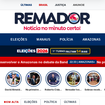
ÚLTIMAS
BRASIL
JUSTIÇA
ANUNCIE
ELEIÇÕES
MANAUS
POLÍCIA
AMAZONAS
54
1º TURNO:
FALTAM
DIAS
onas no debate da Band
No primeiro debate, Oma
22:33 | AMAZONAS+
David Almeid...
No primeiro ...
Roberto Cida...
Vereador Ivo...
Sebrae receb...
ELEIÇÕES
POLÍTICA
ÚLTIMAS
EM ALTA