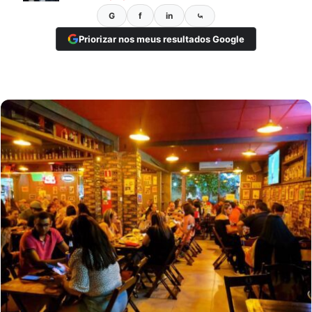
G
f
in
⤿
Priorizar nos meus resultados Google