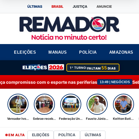
ÚLTIMAS
BRASIL
JUSTIÇA
ANUNCIE
ELEIÇÕES
MANAUS
POLÍCIA
AMAZONAS
55
1º TURNO:
FALTAM
DIAS
 o esporte nas periferias
Sebrae recebe Moção 
13:49 | NEGÓCIOS
Vereador Ivo...
Sebrae receb...
Federação Un...
Fausto Júnio...
Keitton Bati...
ELEIÇÕES
POLÍTICA
ÚLTIMAS
EM ALTA