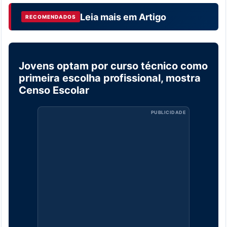
Leia mais em
Artigo
RECOMENDADOS
Jovens optam por curso técnico como
ARTIGO
primeira escolha profissional, mostra
Censo Escolar
PUBLICIDADE