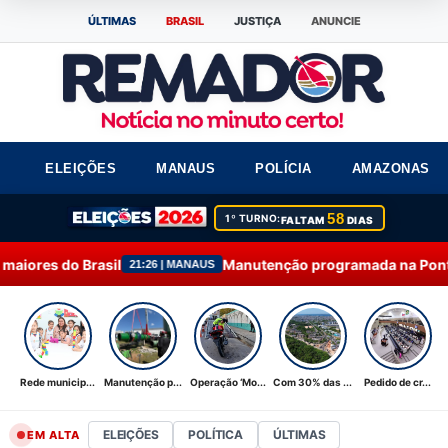
ÚLTIMAS
BRASIL
JUSTIÇA
ANUNCIE
ELEIÇÕES
MANAUS
POLÍCIA
AMAZONAS
58
1º TURNO:
FALTAM
DIAS
l
Manutenção programada na Ponta do Ismael é con
21:26 | MANAUS
Rede municip...
Manutenção p...
Operação ‘Mo...
Com 30% das ...
Pedido de cr...
ELEIÇÕES
POLÍTICA
ÚLTIMAS
EM ALTA