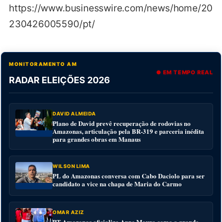
https://www.businesswire.com/news/home/20
230426005590/pt/
MONITORAMENTO AM
● EM TEMPO REAL
RADAR ELEIÇÕES 2026
DAVID ALMEIDA
Plano de David prevê recuperação de rodovias no
Amazonas, articulação pela BR-319 e parceria inédita
para grandes obras em Manaus
WILSON LIMA
PL do Amazonas conversa com Cabo Daciolo para ser
candidato a vice na chapa de Maria do Carmo
OMAR AZIZ
PT Amazonas oficializa Anne Moura como a grande