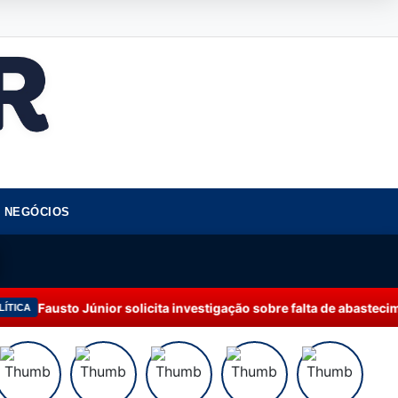
NEGÓCIOS
or solicita investigação sobre falta de abastecimento de água e