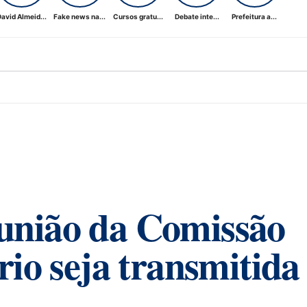
avid Almeid...
Fake news na...
Cursos gratu...
Debate inte...
Prefeitura a...
união da Comissão
rio seja transmitida