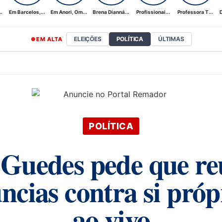
.
Em Barcelos,...
Em Anori, Om...
Brena Dianná...
Profissionai...
Professora T...
D
ELEIÇÕES
POLÍTICA
ÚLTIMAS
EM ALTA
POLÍTICA
 Guedes pede que re
ncias contra si próp
ao vivo