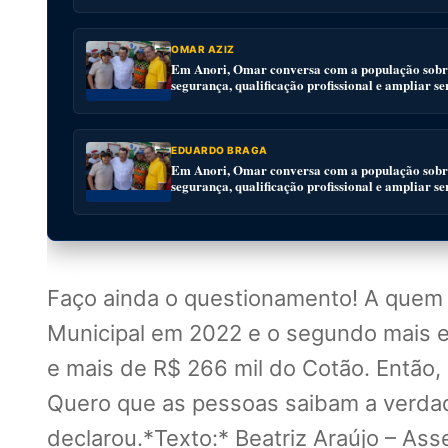
OMAR AZIZ
Em Anori, Omar conversa com a população sobre
segurança, qualificação profissional e ampliar se
EDUARDO BRAGA
Em Anori, Omar conversa com a população sobre
segurança, qualificação profissional e ampliar se
Faço ainda o questionamento! A quem
Municipal em 2022 e o segundo mais ec
e mais de R$ 266 mil do Cotão. Então
Quero que as pessoas saibam a verdad
declarou.*Texto:* Beatriz Araújo – As