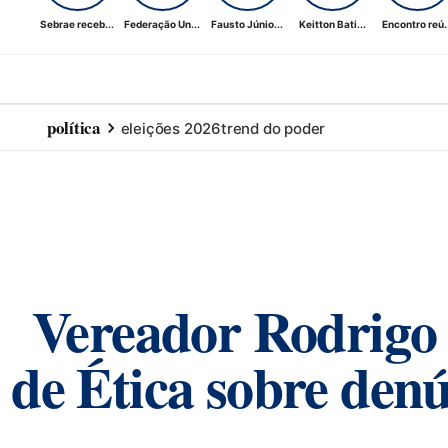
Sebrae receb...
Federação Un...
Fausto Júnio...
Keitton Bati...
Encontro reú..
política
eleições 2026
trend do poder
Vereador Rodrigo
de Ética sobre denú