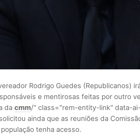
 vereador Rodrigo Guedes (Republicanos) i
esponsáveis e mentirosas feitas por outro 
ca da
cmm
/" class="rem-entity-link" data-a
solicitou ainda que as reuniões da Comissão
 população tenha acesso.