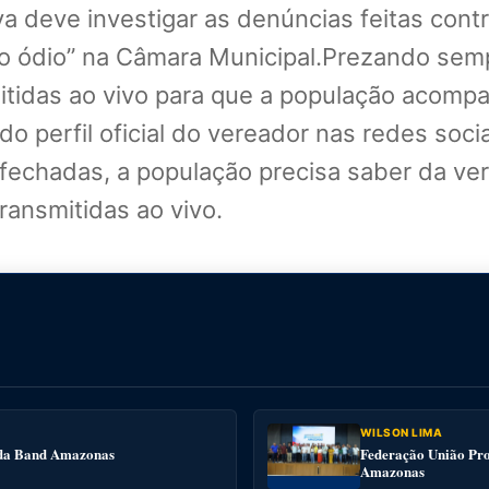
va deve investigar as denúncias feitas co
o ódio” na Câmara Municipal.Prezando semp
mitidas ao vivo para que a população acomp
o perfil oficial do vereador nas redes socia
fechadas, a população precisa saber da verd
ransmitidas ao vivo.
WILSON LIMA
e da Band Amazonas
Federação União Pro
Amazonas