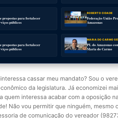
ROBERTO CIDADE
 propostas para fortalecer
Federação União Pro
rviços públicos
Amazonas
MARIA DO CARMO SE
 propostas para fortalecer
PL do Amazonas conv
rviços públicos
Maria do Carmo
 interessa cassar meu mandato? Sou o ver
onômico da legislatura. Já economizei mai
, a quem interessa acabar com a oposição n
e! Não vou permitir que ninguém, mesmo c
sessoria de comunicação do vereador (98273-