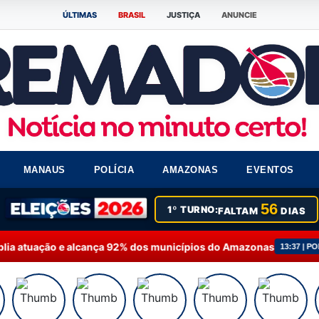
ÚLTIMAS
BRASIL
JUSTIÇA
ANUNCIE
MANAUS
POLÍCIA
AMAZONAS
EVENTOS
56
1º TURNO:
FALTAM
DIAS
cança 92% dos municípios do Amazonas
Fausto Júni
13:37 | POLÍTICA