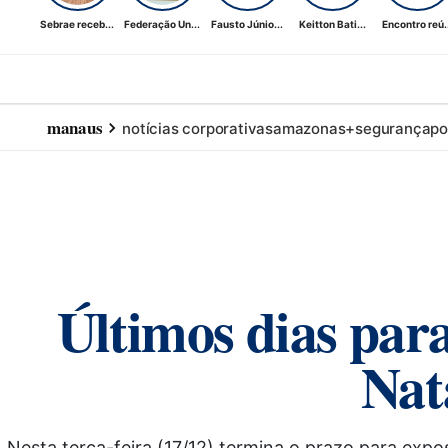
Sebrae receb...
Federação Un...
Fausto Júnio...
Keitton Bati...
Encontro reú..
manaus
notícias corporativas
amazonas+
segurança
po
Últimos dias para
Nat
Nesta terça-feira (17/12) termina o prazo para exp