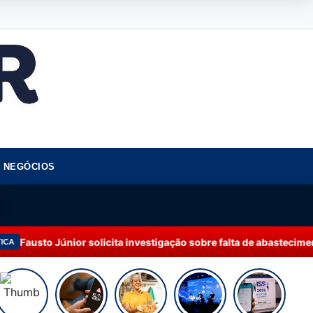
NEGÓCIOS
cita investigação sobre falta de abastecimento de água em Manaus