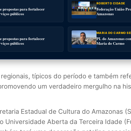
ROBERTO CIDADE
 propostas para fortalecer
Federação União Pro
rviços públicos
Amazonas
MARIA DO CARMO SE
 propostas para fortalecer
PL do Amazonas conv
rviços públicos
Maria do Carmo
egionais, típicos do período e também refer
 promovendo um verdadeiro mergulho na hist
retaria Estadual de Cultura do Amazonas (S
Universidade Aberta da Terceira Idade (Fu