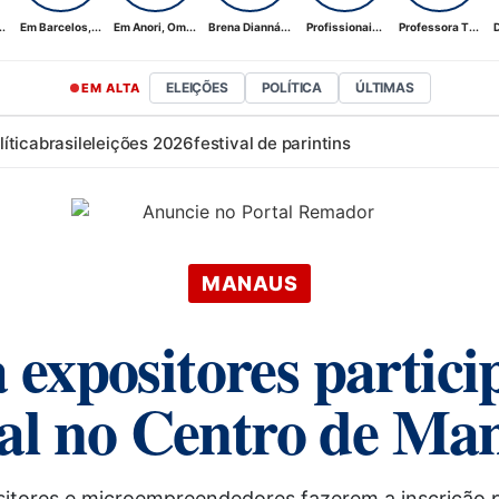
.
Em Barcelos,...
Em Anori, Om...
Brena Dianná...
Profissionai...
Professora T...
D
ELEIÇÕES
POLÍTICA
ÚLTIMAS
EM ALTA
lítica
brasil
eleições 2026
festival de parintins
MANAUS
 expositores partic
al no Centro de Ma
ositores e microempreendedores fazerem a inscrição 