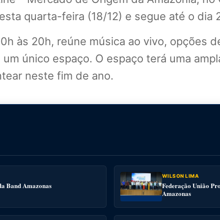
nesta quarta-feira (18/12) e segue até o dia 
 10h às 20h, reúne música ao vivo, opções 
em um único espaço. O espaço terá uma ampl
entear neste fim de ano.
WILSON LIMA
e da Band Amazonas
Federação União Pro
Amazonas