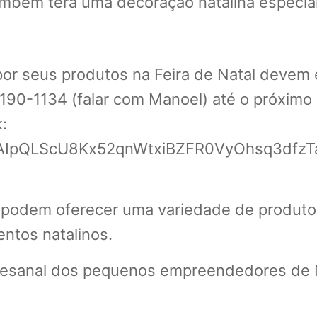
mbém terá uma decoração natalina especial
 seus produtos na Feira de Natal devem en
190-1134 (falar com Manoel) até o próximo 
:
/1FAIpQLScU8Kx52qnWtxiBZFR0VyOhsq3dfzT
 podem oferecer uma variedade de produto
ntos natalinos.
 artesanal dos pequenos empreendedores de 