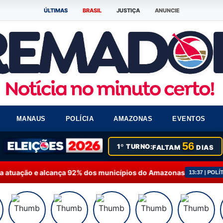
ÚLTIMAS
BRASIL
JUSTIÇA
ANUNCIE
MANAUS
POLÍCIA
AMAZONAS
EVENTOS
56
1º TURNO:
FALTAM
DIAS
2% dos municípios do Amazonas
Fausto Júnior soli
13:37 | POLÍTICA