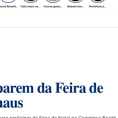
avid Almeid...
Fake news na...
Cursos gratu...
Debate inte...
Prefeitura a...
iparem da Feira de
naus
para participar da Feira de Natal no Complexo Booth