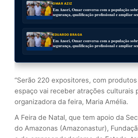
OMAR AZIZ
Em Anori, Omar conversa com a população sobre
segurança, qualificação profissional e ampliar se
EDUARDO BRAGA
Em Anori, Omar conversa com a população sobre
segurança, qualificação profissional e ampliar se
“Serão 220 expositores, com produtos r
espaço vai receber atrações culturais
organizadora da feira, Maria Amélia.
A Feira de Natal, que tem apoio da Sec
do Amazonas (Amazonastur), Fundação 