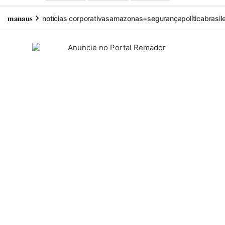
manaus
notícias corporativas
amazonas+
segurança
política
brasil