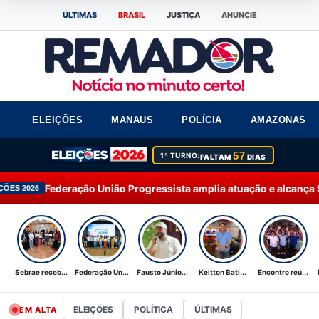
ÚLTIMAS
BRASIL
JUSTIÇA
ANUNCIE
ELEIÇÕES
MANAUS
POLÍCIA
AMAZONAS
57
1º TURNO:
FALTAM
DIAS
União Progressista amplia atuação e alcança 92% dos município
Sebrae receb...
Federação Un...
Fausto Júnio...
Keitton Bati...
Encontro reú...
ELEIÇÕES
POLÍTICA
ÚLTIMAS
EM ALTA