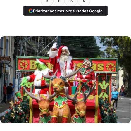
G
f
in
⤿
Priorizar nos meus resultados Google