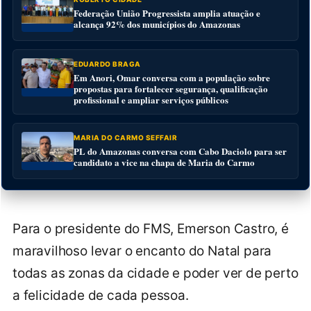
Federação União Progressista amplia atuação e
alcança 92% dos municípios do Amazonas
EDUARDO BRAGA
Em Anori, Omar conversa com a população sobre
propostas para fortalecer segurança, qualificação
profissional e ampliar serviços públicos
MARIA DO CARMO SEFFAIR
PL do Amazonas conversa com Cabo Daciolo para ser
candidato a vice na chapa de Maria do Carmo
Para o presidente do FMS, Emerson Castro, é
maravilhoso levar o encanto do Natal para
todas as zonas da cidade e poder ver de perto
a felicidade de cada pessoa.