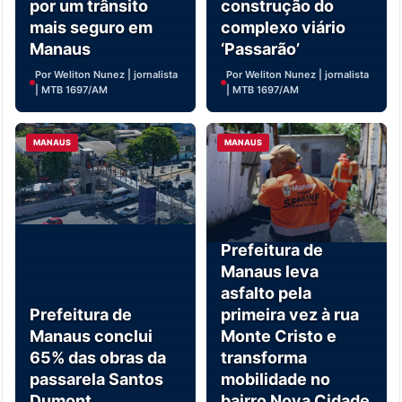
por um trânsito
construção do
mais seguro em
complexo viário
Manaus
‘Passarão’
Por Weliton Nunez | jornalista
Por Weliton Nunez | jornalista
| MTB 1697/AM
| MTB 1697/AM
MANAUS
MANAUS
Prefeitura de
Manaus leva
asfalto pela
Prefeitura de
primeira vez à rua
Manaus conclui
Monte Cristo e
65% das obras da
transforma
passarela Santos
mobilidade no
Dumont
bairro Nova Cidade