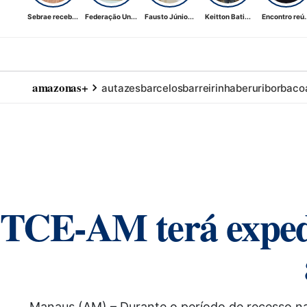
Sebrae receb...
Federação Un...
Fausto Júnio...
Keitton Bati...
Encontro reú..
amazonas+
autazes
barcelos
barreirinha
beruri
borba
co
TCE-AM terá expedi
Manaus (AM) – Durante o período de recesso na