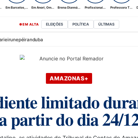
.
Em Barcelos,...
Em Anori, Om...
Brena Dianná...
Profissionai...
Professora T...
D
ELEIÇÕES
POLÍTICA
ÚLTIMAS
EM ALTA
ari
eirunepé
iranduba
AMAZONAS+
ente limitado durant
a partir do dia 24/1
talino, as atividades do Tribunal de Contas do Amaz