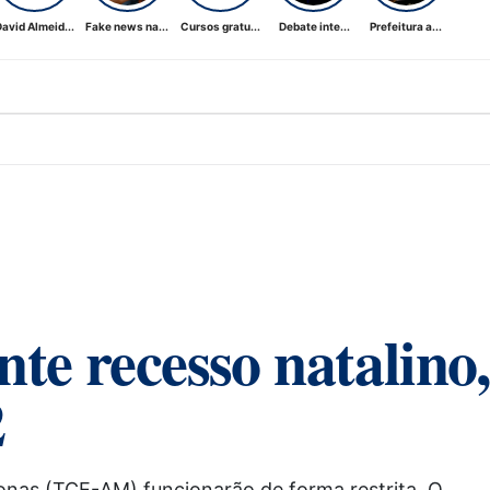
avid Almeid...
Fake news na...
Cursos gratu...
Debate inte...
Prefeitura a...
e recesso natalino,
2
onas (TCE-AM) funcionarão de forma restrita. O