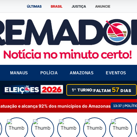
ÚLTIMAS
BRASIL
JUSTIÇA
ANUNCIE
MANAUS
POLÍCIA
AMAZONAS
EVENTOS
57
1º TURNO:
FALTAM
DIAS
dos municípios do Amazonas
Fausto Júnior solicit
13:37 | POLÍTICA