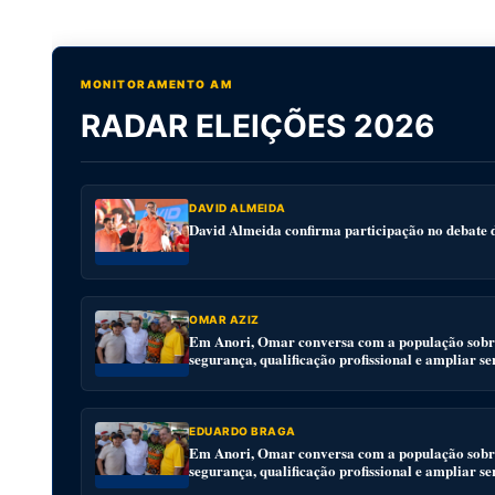
MONITORAMENTO AM
RADAR ELEIÇÕES 2026
DAVID ALMEIDA
David Almeida confirma participação no debat
OMAR AZIZ
Em Anori, Omar conversa com a população sobre
segurança, qualificação profissional e ampliar se
EDUARDO BRAGA
Em Anori, Omar conversa com a população sobre
segurança, qualificação profissional e ampliar se