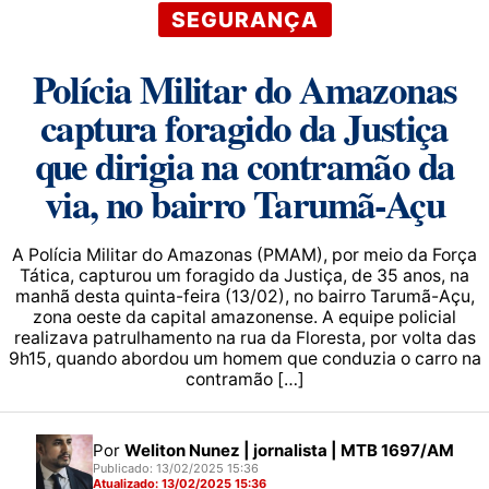
SEGURANÇA
Polícia Militar do Amazonas
captura foragido da Justiça
que dirigia na contramão da
via, no bairro Tarumã-Açu
A Polícia Militar do Amazonas (PMAM), por meio da Força
Tática, capturou um foragido da Justiça, de 35 anos, na
manhã desta quinta-feira (13/02), no bairro Tarumã-Açu,
zona oeste da capital amazonense. A equipe policial
realizava patrulhamento na rua da Floresta, por volta das
9h15, quando abordou um homem que conduzia o carro na
contramão […]
Por
Weliton Nunez | jornalista | MTB 1697/AM
Publicado: 13/02/2025 15:36
Atualizado: 13/02/2025 15:36