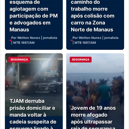
esquema de
caminho do
agiotagem com
trabalho morre
participação de PM
após colisão com
e advogados em
carro na Zona
Manaus
Norte de Manaus
Por Weliton Nunez | jornalista
Por Weliton Nunez | jornalista
| MTB 1697/AM
| MTB 1697/AM
SEGURANÇA
SEGURANÇA
TJAM derruba
prisão domiciliar e
Jovem de 19 anos
manda voltar à
morre afogado
cadeia suspeita de
após ultrapassar
esquema ligado à
raia de segurança