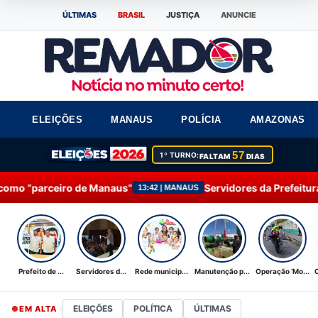
ÚLTIMAS
BRASIL
JUSTIÇA
ANUNCIE
ELEIÇÕES
MANAUS
POLÍCIA
AMAZONAS
57
1º TURNO:
FALTAM
DIAS
Manaus”
Servidores da Prefeitura de Manaus particip
13:42 | MANAUS
Prefeito de ...
Servidores d...
Rede municip...
Manutenção p...
Operação ‘Mo...
ELEIÇÕES
POLÍTICA
ÚLTIMAS
EM ALTA