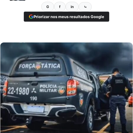
G
f
in
⤿
Priorizar nos meus resultados Google