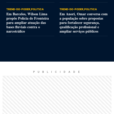
TREND-DO-PODER,POLITICA
TREND-DO-PODER,POLITICA
Em Barcelos, Wilson Lima
Em Anori, Omar conversa com
propõe Polícia de Fronteira
a população sobre propostas
para ampliar atuação das
para fortalecer segurança,
bases fluviais contra o
qualificação profissional e
narcotráfico
ampliar serviços públicos
P U B L I C I D A D E