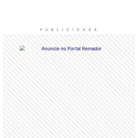
P U B L I C I D A D E