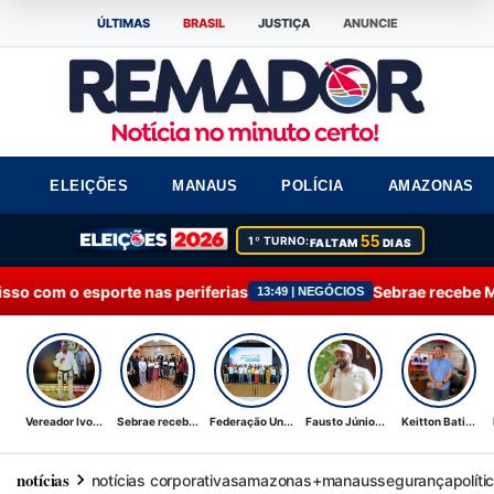
ÚLTIMAS
BRASIL
JUSTIÇA
ANUNCIE
ELEIÇÕES
MANAUS
POLÍCIA
AMAZONAS
55
1º TURNO:
FALTAM
DIAS
riferias
Sebrae recebe Moção de Aplausos por at
13:49 | NEGÓCIOS
Vereador Ivo...
Sebrae receb...
Federação Un...
Fausto Júnio...
Keitton Bati...
notícias
notícias corporativas
amazonas+
manaus
segurança
políti