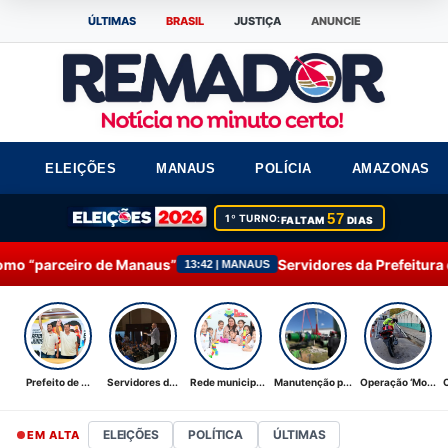
ÚLTIMAS
BRASIL
JUSTIÇA
ANUNCIE
ELEIÇÕES
MANAUS
POLÍCIA
AMAZONAS
57
1º TURNO:
FALTAM
DIAS
 Manaus”
Servidores da Prefeitura de Manaus partici
13:42 | MANAUS
Prefeito de ...
Servidores d...
Rede municip...
Manutenção p...
Operação ‘Mo...
ELEIÇÕES
POLÍTICA
ÚLTIMAS
EM ALTA