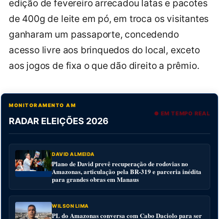
edição de fevereiro arrecadou latas e pacotes
de 400g de leite em pó, em troca os visitantes
ganharam um passaporte, concedendo
acesso livre aos brinquedos do local, exceto
aos jogos de fixa o que dão direito a prêmio.
MONITORAMENTO AM
● EM TEMPO REAL
RADAR ELEIÇÕES 2026
DAVID ALMEIDA
Plano de David prevê recuperação de rodovias no
Amazonas, articulação pela BR-319 e parceria inédita
para grandes obras em Manaus
WILSON LIMA
PL do Amazonas conversa com Cabo Daciolo para ser