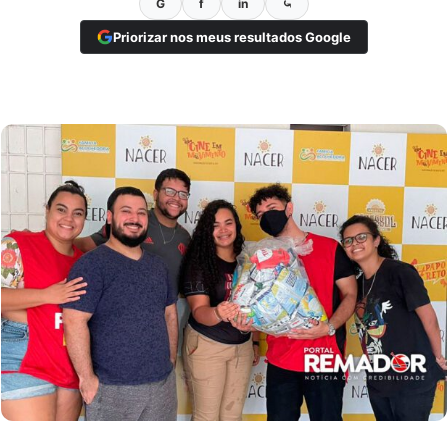
G
f
in
⤿
Priorizar nos meus resultados Google