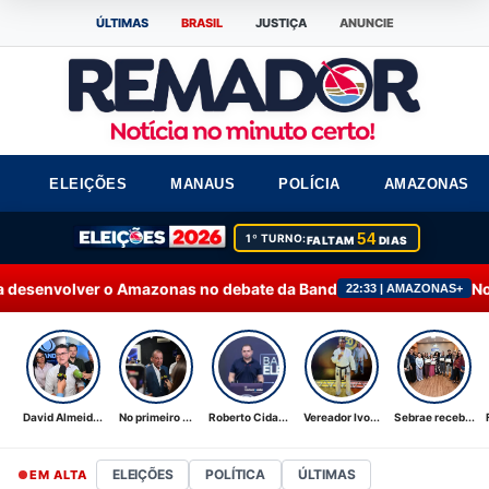
ÚLTIMAS
BRASIL
JUSTIÇA
ANUNCIE
ELEIÇÕES
MANAUS
POLÍCIA
AMAZONAS
54
1º TURNO:
FALTAM
DIAS
azonas no debate da Band
No primeiro debate, O
22:33 | AMAZONAS+
David Almeid...
No primeiro ...
Roberto Cida...
Vereador Ivo...
Sebrae receb...
ELEIÇÕES
POLÍTICA
ÚLTIMAS
EM ALTA