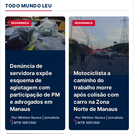
TODO MUNDO LEU
SEGURANÇA
SEGURANÇA
Denúncia de
servidora expõe
Motociclista a
esquema de
caminho do
agiotagem com
trabalho morre
participação de PM
após colisão com
e advogados em
carro na Zona
Manaus
Norte de Manaus
Por Weliton Nunez | jornalista
Por Weliton Nunez | jornalista
| MTB 1697/AM
| MTB 1697/AM