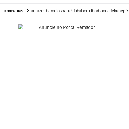
amazonas+
autazes
barcelos
barreirinha
beruri
borba
coari
eirunepé