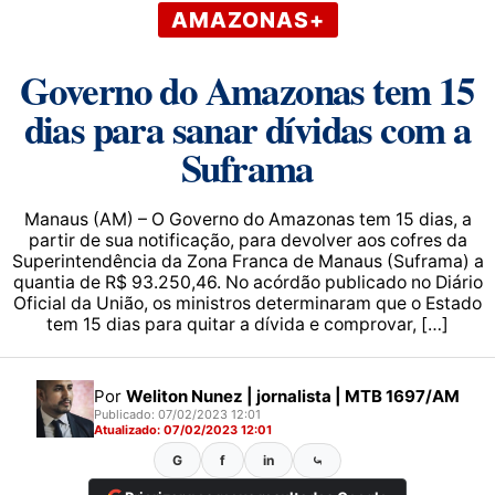
AMAZONAS+
Governo do Amazonas tem 15
dias para sanar dívidas com a
Suframa
Manaus (AM) – O Governo do Amazonas tem 15 dias, a
partir de sua notificação, para devolver aos cofres da
Superintendência da Zona Franca de Manaus (Suframa) a
quantia de R$ 93.250,46. No acórdão publicado no Diário
Oficial da União, os ministros determinaram que o Estado
tem 15 dias para quitar a dívida e comprovar, […]
Por
Weliton Nunez | jornalista | MTB 1697/AM
Publicado: 07/02/2023 12:01
Atualizado: 07/02/2023 12:01
G
f
in
⤿