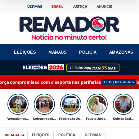
ÚLTIMAS
BRASIL
JUSTIÇA
ANUNCIE
ELEIÇÕES
MANAUS
POLÍCIA
AMAZONAS
55
1º TURNO:
FALTAM
DIAS
com o esporte nas periferias
Sebrae recebe Moçã
13:49 | NEGÓCIOS
Vereador Ivo...
Sebrae receb...
Federação Un...
Fausto Júnio...
Keitton Bati...
ELEIÇÕES
POLÍTICA
ÚLTIMAS
EM ALTA