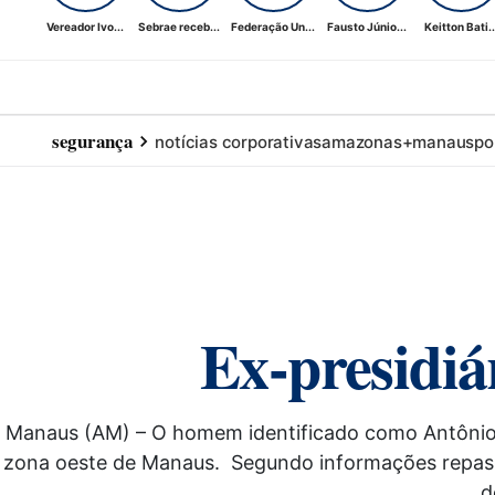
Vereador Ivo...
Sebrae receb...
Federação Un...
Fausto Júnio...
Keitton Bati..
segurança
notícias corporativas
amazonas+
manaus
po
Ex-presidiá
Manaus (AM) – O homem identificado como Antônio Gl
zona oeste de Manaus. Segundo informações repass
d