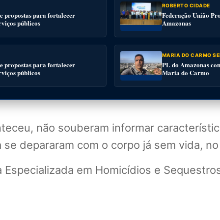
ROBERTO CIDADE
 propostas para fortalecer
Federação União Pro
rviços públicos
Amazonas
MARIA DO CARMO SE
 propostas para fortalecer
PL do Amazonas conv
rviços públicos
Maria do Carmo
nteceu, não souberam informar característ
a se depararam com o corpo já sem vida, no
a Especializada em Homicídios e Sequestro