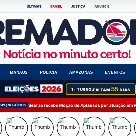
ÚLTIMAS
BRASIL
JUSTIÇA
ANUNCIE
MANAUS
POLÍCIA
AMAZONAS
EVENTOS
55
1º TURNO:
FALTAM
DIAS
ae recebe Moção de Aplausos por atuação em Presidente Figueir