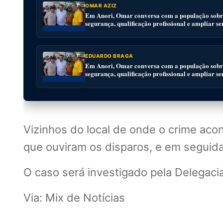
OMAR AZIZ
Em Anori, Omar conversa com a população sobre
segurança, qualificação profissional e ampliar se
EDUARDO BRAGA
Em Anori, Omar conversa com a população sobre
segurança, qualificação profissional e ampliar se
Vizinhos do local de onde o crime aco
que ouviram os disparos, e em seguid
O caso será investigado pela Delegaci
Via: Mix de Notícias