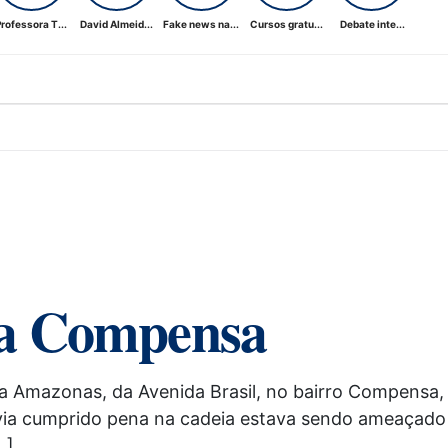
rofessora T...
David Almeid...
Fake news na...
Cursos gratu...
Debate inte...
 na Compensa
ua Amazonas, da Avenida Brasil, no bairro Compensa,
via cumprido pena na cadeia estava sendo ameaçado
…]