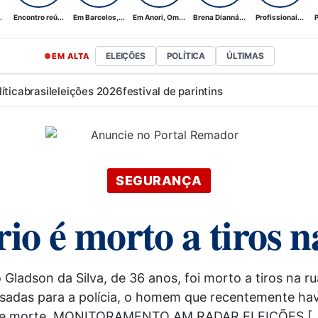
.
Encontro reú...
Em Barcelos,...
Em Anori, Om...
Brena Dianná...
Profissionai...
P
ELEIÇÕES
POLÍTICA
ÚLTIMAS
EM ALTA
lítica
brasil
eleições 2026
festival de parintins
SEGURANÇA
rio é morto a tiros
adson da Silva, de 36 anos, foi morto a tiros na r
adas para a polícia, o homem que recentemente ha
e morte. MONITORAMENTO AM RADAR ELEIÇÕES [