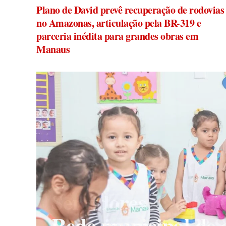
Plano de David prevê recuperação de rodovias
no Amazonas, articulação pela BR-319 e
parceria inédita para grandes obras em
Manaus
Servidores da Pref
Manutenção progra
participam do 53º
Rede municipal de 
Ismael é concluída 