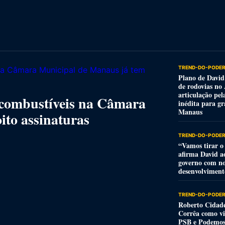
TREND-DO-PODER
Plano de David
de rodovias no
articulação pel
 combustíveis na Câmara
inédita para g
Manaus
ito assinaturas
TREND-DO-PODER
“Vamos tirar 
afirma David a
governo com no
desenvolviment
TREND-DO-PODER
Roberto Cidade 
Corrêa como vic
PSB e Podemo