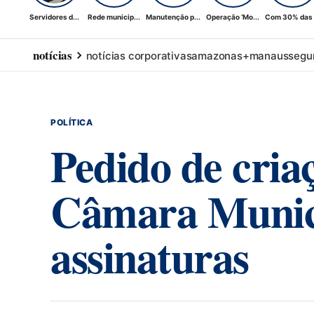
Servidores d...
Rede municip...
Manutenção p...
Operação ‘Mo...
Com 30% das .
notícias
notícias corporativas
amazonas+
manaus
segu
POLÍTICA
Pedido de cria
Câmara Munici
assinaturas