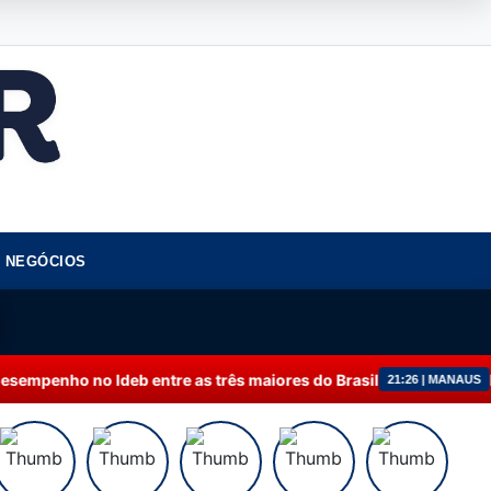
NEGÓCIOS
b entre as três maiores do Brasil
Manutenção prog
21:26 | MANAUS