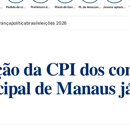
..
Pedido de cr...
Prefeitura d...
Plano de Dav...
PL do Amazon...
Jovens optam...
rança
política
brasil
eleições 2026
ção da CPI dos co
pal de Manaus já