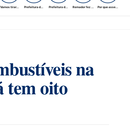
“Vamos tirar...
Prefeitura d...
Prefeitura d...
Remador fez ...
Por que asse...
mbustíveis na
 tem oito