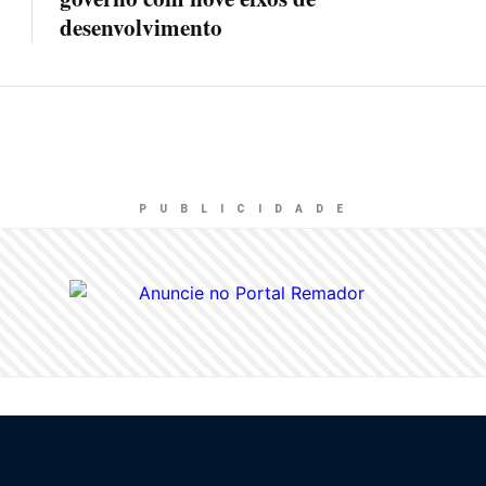
desenvolvimento
P U B L I C I D A D E