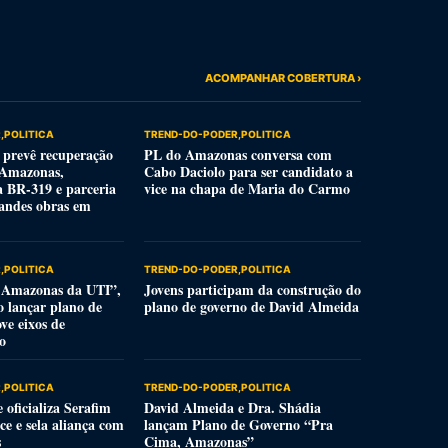
ACOMPANHAR COBERTURA ›
,POLITICA
TREND-DO-PODER,POLITICA
 prevê recuperação
PL do Amazonas conversa com
 Amazonas,
Cabo Daciolo para ser candidato a
a BR-319 e parceria
vice na chapa de Maria do Carmo
randes obras em
,POLITICA
TREND-DO-PODER,POLITICA
o Amazonas da UTI”,
Jovens participam da construção do
o lançar plano de
plano de governo de David Almeida
ve eixos de
o
,POLITICA
TREND-DO-PODER,POLITICA
oficializa Serafim
David Almeida e Dra. Shádia
e e sela aliança com
lançam Plano de Governo “Pra
s
Cima, Amazonas”