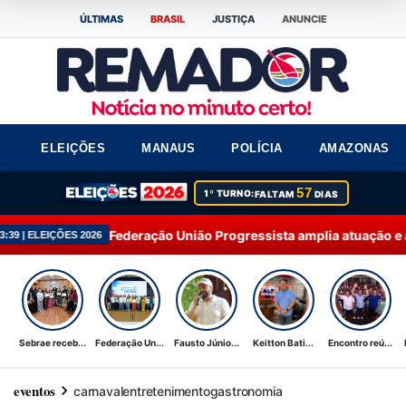
ÚLTIMAS
BRASIL
JUSTIÇA
ANUNCIE
ELEIÇÕES
MANAUS
POLÍCIA
AMAZONAS
57
1º TURNO:
FALTAM
DIAS
ederação União Progressista amplia atuação e alcança 92% dos 
Sebrae receb...
Federação Un...
Fausto Júnio...
Keitton Bati...
Encontro reú...
eventos
carnaval
entretenimento
gastronomia