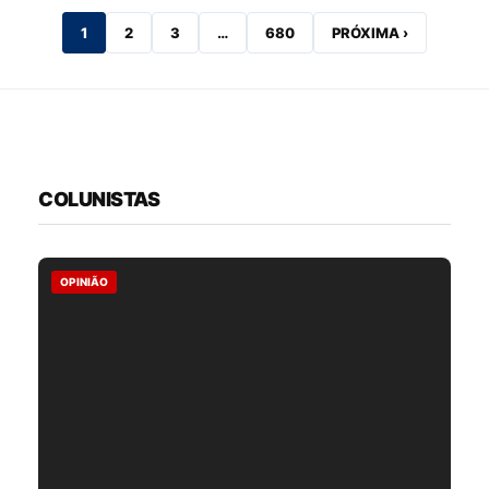
1
2
3
…
680
PRÓXIMA ›
COLUNISTAS
OPINIÃO