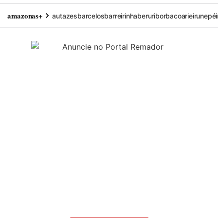
amazonas+
autazes
barcelos
barreirinha
beruri
borba
coari
eirunepé