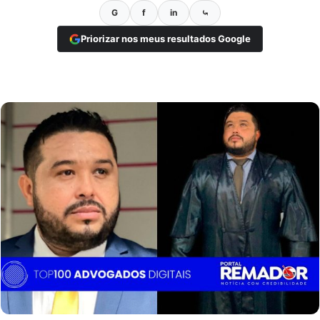
G
f
in
⤿
Priorizar nos meus resultados Google