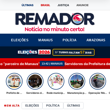
ÚLTIMAS
BRASIL
JUSTIÇA
ANUNCIE
ELEIÇÕES
MANAUS
POLÍCIA
AMAZONAS
57
1º TURNO:
FALTAM
DIAS
us”
Servidores da Prefeitura de Manaus participam d
13:42 | MANAUS
Prefeito de ...
Servidores d...
Rede municip...
Manutenção p...
Operação ‘Mo...
ELEIÇÕES
POLÍTICA
ÚLTIMAS
EM ALTA